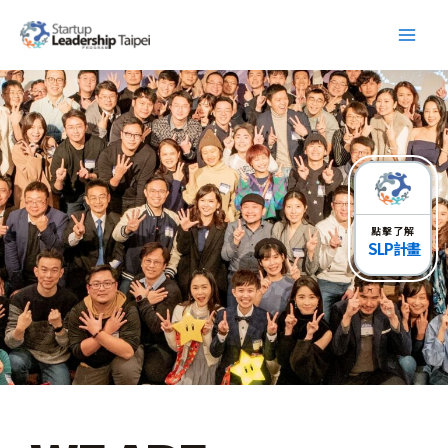
跳
Main
至
Men
主
要
內
容
點擊了解
S L P 計畫