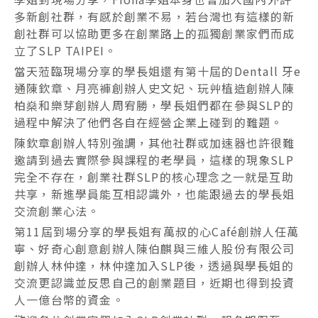
多新創社群，有感於創業不易，若台灣也有這樣的新
創社群可以協助更多在創業路上的孤獨創業家們而成
立了SLP TAIPEI。
當天蒞臨現場分享的學長姐還有第十屆的Dentall 牙e
通陳欽章、月亮褲創辦人史文妃、玩艸植造創辦人陳
柏燊和樂芽創辦人周宥勝，學長姐們都在參與SLP的
過程中解決了他們各自在經營企業上碰到的難題。
陳欽章創辦人特別強調，其他社群或加速器也許很難
邀請到過去實際參與課程的老學員，這樣的現象SLP
完全不存在，創業社群SLP的核心理念之一就是互助
共享，新進學員能互相認識外，也能跟過去的學長姐
交流創業心法。
第11屆到場分享的學長姐有萬叔的心Café創辦人任萬
寧、好奇心創意創辦人陳伯麒與三維人股份有限公司
創辦人林仲達，林仲達加入SLP後，透過與學長姐的
交流更認識並反思自己的創業題目，近期也得到投資
人一億台幣的資金。