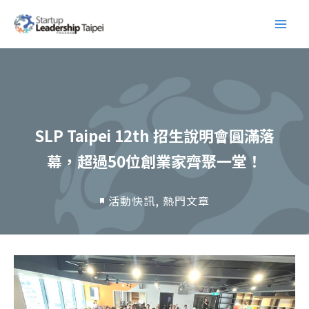
跳
Main
至
Men
主
要
內
容
SLP Taipei 12th 招生說明會圓滿落
幕，超過50位創業家齊聚一堂！
活動快訊
,
熱門文章