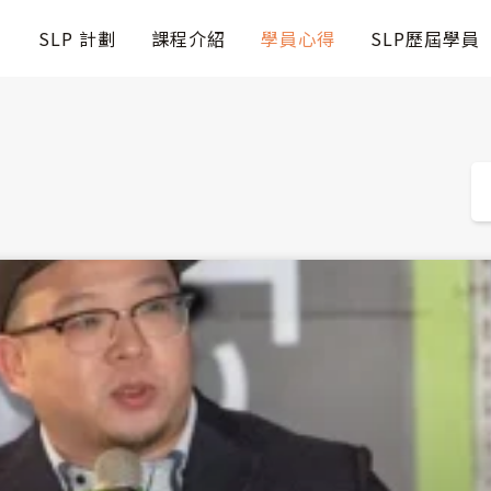
SLP 計劃
課程介紹
學員心得
SLP歷屆學員
搜
尋
頁
頁
頁
面
面
面