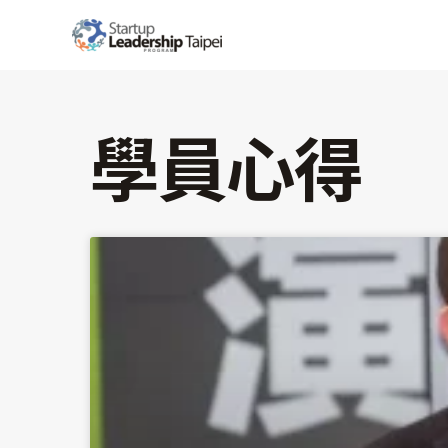
跳
至
主
要
內
學員心得
容
頁
面